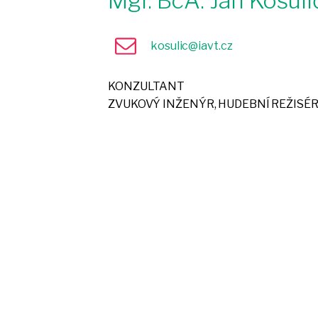
Mgr. BcA. Jan Košuli
kosulic@iavt.cz
KONZULTANT
ZVUKOVÝ INŽENÝR, HUDEBNÍ REŽISÉ