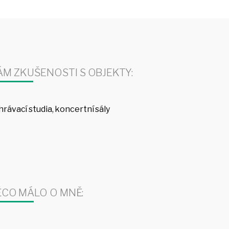
M ZKUŠENOSTI S OBJEKTY:
rávací studia, koncertní sály
CO MÁLO O MNĚ: