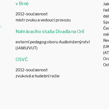
v Brně
Jak
řad
2012–současnost
dal
mistr zvuku a vedoucí provozu
Spo
,
Čes
Nahrávacího studia Divadla na Orlí
mé 
Rec
externí pedagog oboru Audioinženýrství
(UK
(JAMU/VUT)
(AT
Or
OSVČ
Ost
2012–současnost
zvuková a hudební režie