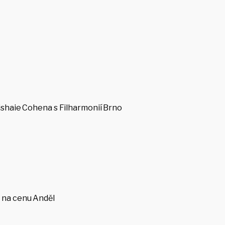
ishaie Cohena s Filharmonií Brno
 na cenu Anděl