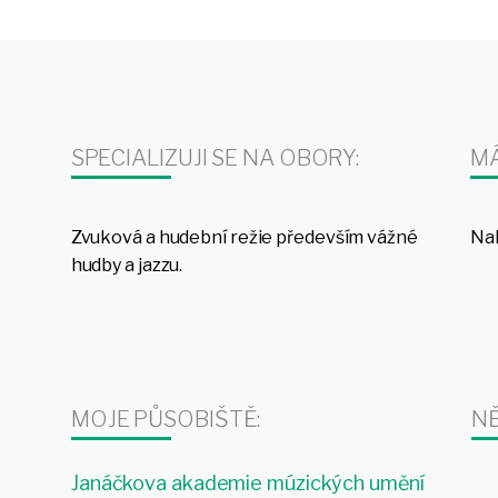
SPECIALIZUJI SE NA OBORY:
MÁ
Zvuková a hudební režie především vážné
Nah
hudby a jazzu.
MOJE PŮSOBIŠTĚ:
NĚ
Janáčkova akademie múzických umění