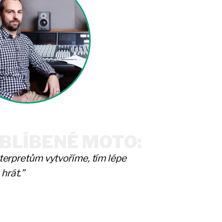
BLÍBENÉ MOTO:
nterpretům vytvoříme, tím lépe
hrát.”