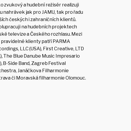
o zvukový a hudební režisér realizuji
u nahrávek jak pro JAMU, tak pro řadu
ších českých i zahraničních klientů.
lupracuji na hudebních projektech
ké televize a Českého rozhlasu. Mezi
pravidelné klienty patří PARMA
ordings, LLC (USA), First Creative, LTD
), The Blue Danube Music Impresario
), B-Side Band, Zagreb Festival
chestra, Janáčkova Filharmonie
rava či Moravská filharmonie Olomouc.