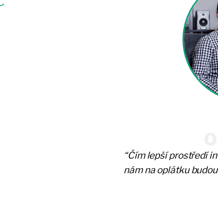
č
R
O
“Čím lepší prostředí i
nám na oplátku budou 